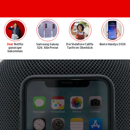
Deal
: Netflix
Samsung Galaxy
Die Vodafone CallYa-
Beste Handys 2026
günstiger
S26: Alle Preise
Tarife im Überblick
bekommen