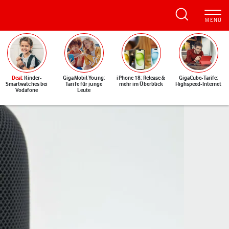
Deal
: Kinder-
GigaMobil Young:
iPhone 18: Release &
GigaCube-Tarife:
Smartwatches bei
Tarife für junge
mehr im Überblick
Highspeed-Internet
Vodafone
Leute