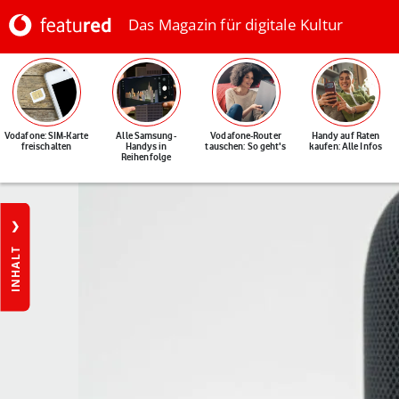
Das Magazin für digitale Kultur
Vodafone: SIM-Karte
Alle Samsung-
Vodafone-Router
Handy auf Raten
freischalten
Handys in
tauschen: So geht's
kaufen: Alle Infos
Reihenfolge
INHALT