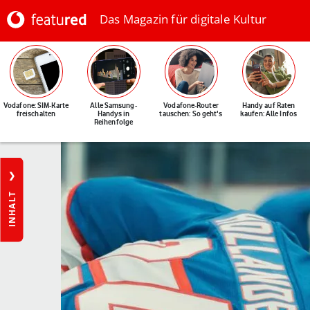
Das Magazin für digitale Kultur
Vodafone: SIM-Karte
Alle Samsung-
Vodafone-Router
Handy auf Raten
freischalten
Handys in
tauschen: So geht's
kaufen: Alle Infos
Reihenfolge
INHALT