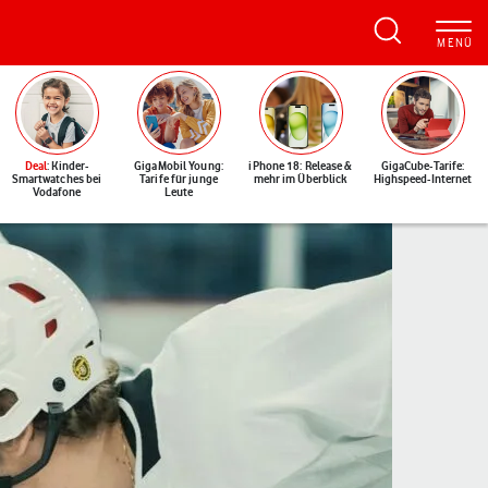
Deal
: Kinder-
GigaMobil Young:
iPhone 18: Release &
GigaCube-Tarife:
Smartwatches bei
Tarife für junge
mehr im Überblick
Highspeed-Internet
Vodafone
Leute