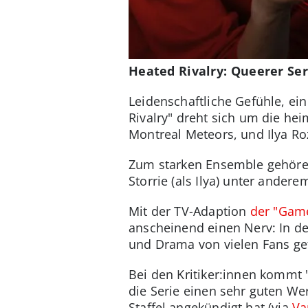
Heated Rivalry: Queerer Seri
Leidenschaftliche Gefühle, ei
Rivalry" dreht sich um die he
Montreal Meteors, und Ilya Ro
Zum starken Ensemble gehören
Storrie (als Ilya) unter andere
Mit der TV-Adaption
der "Game
anscheinend einen Nerv: In de
und Drama von vielen Fans gef
Bei den Kritiker:innen kommt 
die Serie einen sehr guten Wer
Staffel angekündigt hat (via
Va