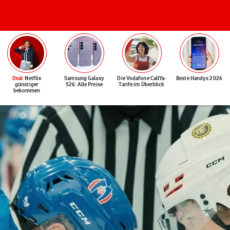
Deal
: Netflix
Samsung Galaxy
Die Vodafone CallYa-
Beste Handys 2026
günstiger
S26: Alle Preise
Tarife im Überblick
bekommen