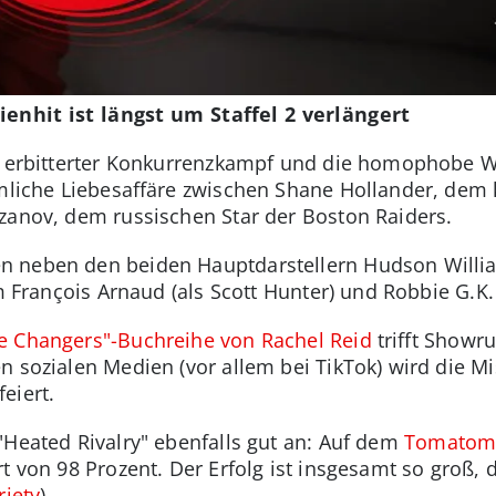
enhit ist längst um Staffel 2 verlängert
n erbitterter Konkurrenzkampf und die homophobe We
imliche Liebesaffäre zwischen Shane Hollander, dem
zanov, dem russischen Star der Boston Raiders.
 neben den beiden Hauptdarstellern Hudson Willia
m François Arnaud (als Scott Hunter) und Robbie G.K. 
 Changers"-Buchreihe von Rachel Reid
trifft Showr
n sozialen Medien (vor allem bei TikTok) wird die M
eiert.
"Heated Rivalry" ebenfalls gut an: Auf dem
Tomatome
t von 98 Prozent. Der Erfolg ist insgesamt so groß, 
riety
).