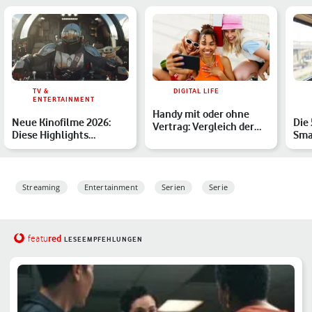
TV &
DIGITAL LIFE
ENTERTAINMENT
Handy mit oder ohne
Neue Kinofilme 2026:
Die
Vertrag: Vergleich der
Diese Highlights
Sma
Vorteile
erwarten Dich
Str
Ger
Streaming
Entertainment
Serien
Serie
red
featu
LESEEMPFEHLUNGEN