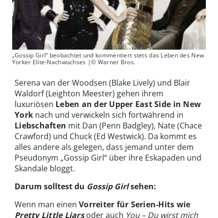
„Gossip Girl“ beobachtet und kommentiert stets das Leben des New
Yorker Elite-Nachwuchses |© Warner Bros.
Serena van der Woodsen (Blake Lively) und Blair
Waldorf (Leighton Meester) gehen ihrem
luxuriösen
Leben an der Upper East Side in New
York
nach und verwickeln sich fortwährend in
Liebschaften
mit Dan (Penn Badgley), Nate (Chace
Crawford) und Chuck (Ed Westwick). Da kommt es
alles andere als gelegen, dass jemand unter dem
Pseudonym „Gossip Girl“ über ihre Eskapaden und
Skandale bloggt.
Darum solltest du
Gossip Girl
sehen:
Wenn man einen
Vorreiter für Serien-Hits wie
Pretty Little Liars
oder auch
You – Du wirst mich