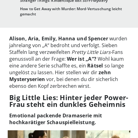
Stranger Things: Kinderclique löst Sci-Fi-Mystery
How to Get Away with Murder: Mord-Vertuschung leicht
gemacht
Alison, Aria, Emily, Hanna und Spencer
wurden
jahrelang von „A“ bedroht und verfolgt. Sieben
Staffeln lang verzweifelten
Pretty Little Liars
-Fans
genussvoll an der Frage:
Wer ist „A“?
Wohl kaum
eine andere Serie schaffte es, ein
Rätsel
so lange
ungelöst zu lassen. Hier stellen wir dir
zehn
Mysteryserien
vor, bei denen du dir sicherlich
ebenso den Kopf zerbrechen wirst.
Big Little Lies: Hinter jeder Power-
Frau steht ein dunkles Geheimnis
Emotional packende Dramaserie mit
hochkarätiger Schauspielleistung.