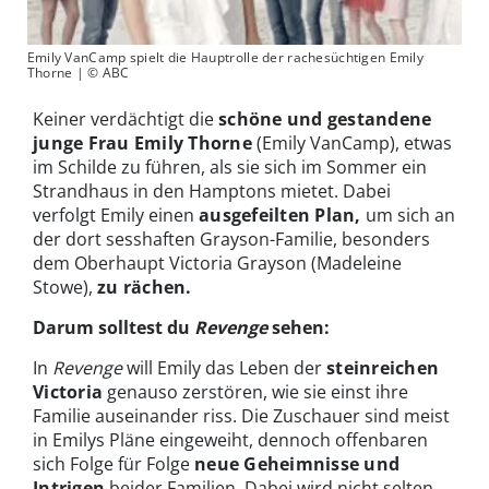
Emily VanCamp spielt die Hauptrolle der rachesüchtigen Emily
Thorne | © ABC
Keiner verdächtigt die
schöne und gestandene
junge Frau Emily Thorne
(Emily VanCamp), etwas
im Schilde zu führen, als sie sich im Sommer ein
Strandhaus in den Hamptons mietet. Dabei
verfolgt Emily einen
ausgefeilten Plan,
um sich an
der dort sesshaften Grayson-Familie, besonders
dem Oberhaupt Victoria Grayson (Madeleine
Stowe),
zu rächen.
Darum solltest du
Revenge
sehen:
In
Revenge
will Emily das Leben der
steinreichen
Victoria
genauso zerstören, wie sie einst ihre
Familie auseinander riss. Die Zuschauer sind meist
in Emilys Pläne eingeweiht, dennoch offenbaren
sich Folge für Folge
neue Geheimnisse und
Intrigen
beider Familien. Dabei wird nicht selten