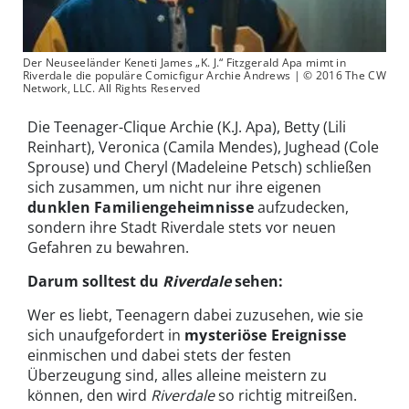
Der Neuseeländer Keneti James „K. J.“ Fitzgerald Apa mimt in
Riverdale die populäre Comicfigur Archie Andrews | © 2016 The CW
Network, LLC. All Rights Reserved
Die Teenager-Clique Archie (K.J. Apa), Betty (Lili
Reinhart), Veronica (Camila Mendes), Jughead (Cole
Sprouse) und Cheryl (Madeleine Petsch) schließen
sich zusammen, um nicht nur ihre eigenen
dunklen Familiengeheimnisse
aufzudecken,
sondern ihre Stadt Riverdale stets vor neuen
Gefahren zu bewahren.
Darum solltest du
Riverdale
sehen:
Wer es liebt, Teenagern dabei zuzusehen, wie sie
sich unaufgefordert in
mysteriöse Ereignisse
einmischen und dabei stets der festen
Überzeugung sind, alles alleine meistern zu
können, den wird
Riverdale
so richtig mitreißen.