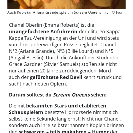
Auch Pop-Star Ariana Grande spielt in Scream Queens mit | © Fox
Chanel Oberlin (Emma Roberts) ist die
unangefochtene Anführerin
der elitären Kappa
Kappa Tau-Vereinigung an der Uni und wird stets
von ihrer unterwürfigen Posse begleitet: Chanel
N°2 (Ariana Grande), N°3 (Billie Lourd) und N°5
(Abigail Breslin). Durch die Ankunft der Studentin
Grace Gardner (Skyler Samuels) stoßen sie nicht
nur auf einen 20 Jahre zurückliegenden, Mord–
auch der
gefürchtete Red Devil
kehrt zurück und
sucht nach neuen Opfern.
Darum solltest du
Scream Queens
sehen:
Die mit
bekannten Stars und etablierten
Schauspielern
besetzte Horrorserie nimmt sich
selbst keine Sekunde lang ernst: Nicht nur Chanel,
sondern auch ihre selbsternannten Kopien bringen
den
schwarzen – teils makabren – Humor
der