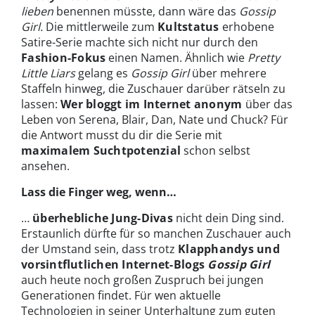
lieben
benennen müsste, dann wäre das
Gossip
Girl.
Die mittlerweile zum
Kultstatus
erhobene
Satire-Serie machte sich nicht nur durch den
Fashion-Fokus
einen Namen.
Ähnlich wie
Pretty
Little Liars
gelang es
Gossip Girl
über mehrere
Staffeln hinweg, die Zuschauer darüber rätseln zu
lassen:
Wer bloggt im Internet anonym
über das
Leben von Serena, Blair, Dan, Nate und Chuck? Für
die Antwort musst du dir die Serie mit
maximalem Suchtpotenzial
schon selbst
ansehen.
Lass die Finger weg, wenn…
…
überhebliche Jung-Divas
nicht dein Ding sind.
Erstaunlich dürfte für so manchen Zuschauer auch
der Umstand sein, dass trotz
Klapphandys und
vorsintflutlichen Internet-Blogs
Gossip Girl
auch heute noch großen Zuspruch bei jungen
Generationen findet. Für wen aktuelle
Technologien in seiner Unterhaltung zum guten