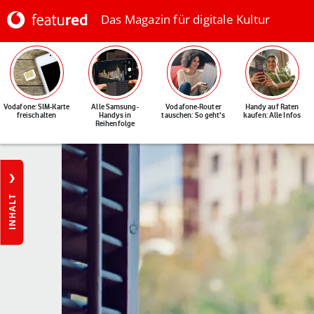
Das Magazin für digitale Kultur
Vodafone: SIM-Karte
Alle Samsung-
Vodafone-Router
Handy auf Raten
freischalten
Handys in
tauschen: So geht's
kaufen: Alle Infos
Reihenfolge
INHALT