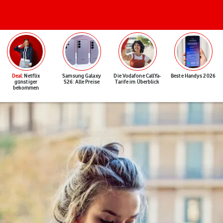
Deal
: Netflix
Samsung Galaxy
Die Vodafone CallYa-
Beste Handys 2026
günstiger
S26: Alle Preise
Tarife im Überblick
bekommen