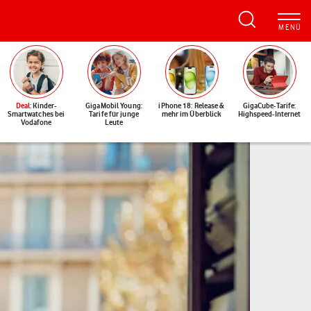
Deal
: Kinder-
GigaMobil Young:
iPhone 18: Release &
GigaCube-Tarife:
Smartwatches bei
Tarife für junge
mehr im Überblick
Highspeed-Internet
Vodafone
Leute