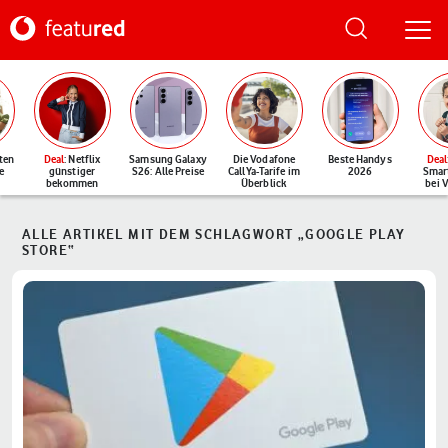
ten
Deal
: Netflix
Samsung Galaxy
Die Vodafone
Beste Handys
Deal
e
günstiger
S26: Alle Preise
CallYa-Tarife im
2026
Smar
bekommen
Überblick
bei 
ALLE ARTIKEL MIT DEM SCHLAGWORT „GOOGLE PLAY
STORE“