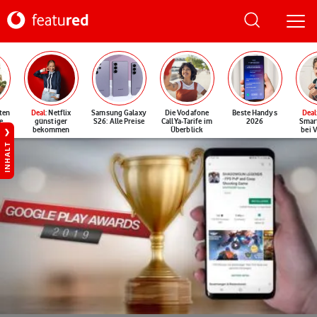
ten
Deal
: Netflix
Samsung Galaxy
Die Vodafone
Beste Handys
Deal
e
günstiger
S26: Alle Preise
CallYa-Tarife im
2026
Smar
bekommen
Überblick
bei 
INHALT