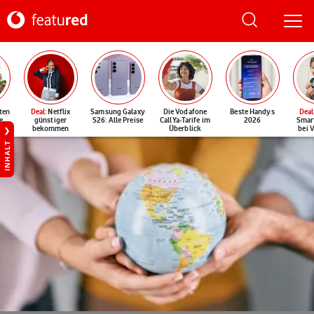
ten
Deal
: Netflix
Samsung Galaxy
Die Vodafone
Beste Handys
Deal
e
günstiger
S26: Alle Preise
CallYa-Tarife im
2026
Smar
bekommen
Überblick
bei 
INHALT