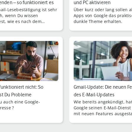
enden – so funktioniert es
und PC aktivieren
ail-Lesebestätigung ist sehr
Über kurz oder lang sollen a
ch, wenn Du wissen
Apps von Google das prakti
st, wie es nach dem
dunkle Theme erhalten.
cken Deiner E-Mails
geht.
funktioniert nicht: So
Gmail-Update: Die neuen Fe
st Du Probleme
des E-Mail-Updates
u auch eine Google-
Wie bereits angekündigt, ha
resse ?
Google seinen E-Mail-Dienst
mit neuen Features ausgesta