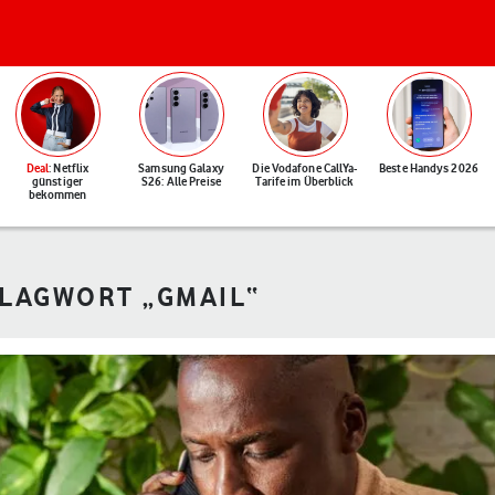
Deal
: Netflix
Samsung Galaxy
Die Vodafone CallYa-
Beste Handys 2026
günstiger
S26: Alle Preise
Tarife im Überblick
bekommen
HLAGWORT „GMAIL“