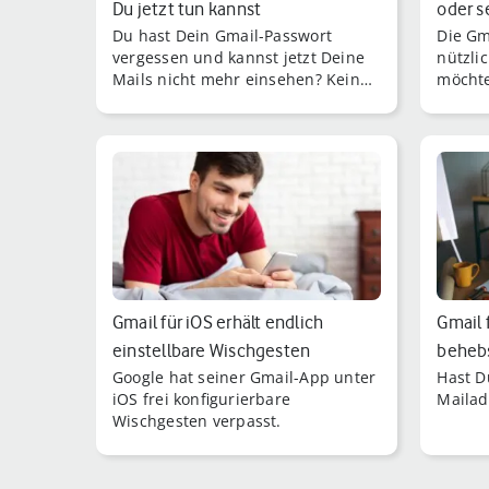
Du jetzt tun kannst
oder s
Du hast Dein Gmail-Passwort
Die Gm
vergessen und kannst jetzt Deine
nützli
Mails nicht mehr einsehen? Keine
möchte
Sorge: Google bietet gleich
Abschi
mehrere Möglichkeiten zur
weiter
Kontowiederherstellung an.
Gmail für iOS erhält endlich
Gmail 
einstellbare Wischgesten
beheb
Google hat seiner Gmail-App unter
Hast D
iOS frei konfigurierbare
Mailad
Wischgesten verpasst.