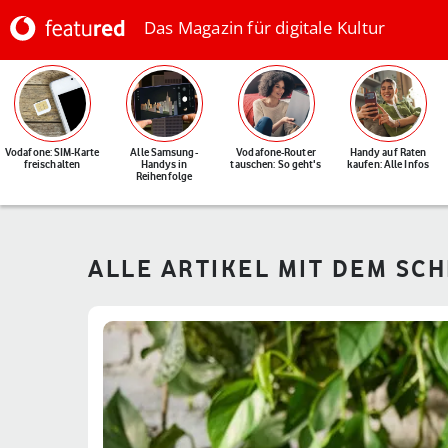
Das Magazin für digitale Kultur
Vodafone: SIM-Karte
Alle Samsung-
Vodafone-Router
Handy auf Raten
freischalten
Handys in
tauschen: So geht's
kaufen: Alle Infos
Reihenfolge
ALLE ARTIKEL MIT DEM SC