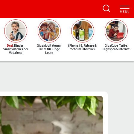
Deal
: Kinder-
GigaMobil Young:
iPhone 18: Release &
GigaCube-Tarife:
Smartwatches bei
Tarife für junge
mehr im Überblick
Highspeed-Internet
Vodafone
Leute