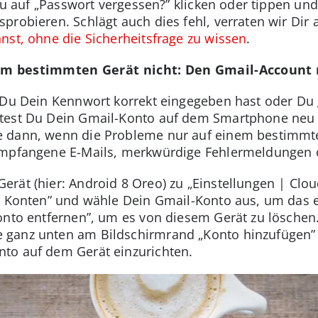
 Du auf „Passwort vergessen?” klicken oder tippen und
robieren. Schlägt auch dies fehl, verraten wir Dir 
nst, ohne die Sicherheitsfrage zu wissen
.
nem bestimmten Gerät nicht: Den Gmail-Account 
 Du Dein Kennwort korrekt eingegeben hast oder Du g
test Du Dein Gmail-Konto auf dem Smartphone neu e
 dann, wenn die Probleme nur auf einem bestimmte
empfangene E-Mails, merkwürdige Fehlermeldungen o
rät (hier: Android 8 Oreo) zu „Einstellungen | Clo
 | Konten” und wähle Dein Gmail-Konto aus, um das
onto entfernen”, um es von diesem Gerät zu löschen
ganz unten am Bildschirmrand „Konto hinzufügen” 
to auf dem Gerät einzurichten.