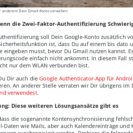
er anderem Dein Gmail-Konto verwalten.
enn die Zwei-Faktor-Authentifizierung Schwieri
thentifizierung soll Dein Google-Konto zusätzlich v
Sicherheitsfunktion ist, dass Du auf einem bis dato
ode eingeben musst, bevor Du Gmail nutzen kannst. 
erungscode einfach nicht ankommt. In diesem Fall st
icht nur dem WLAN verbunden bist.
 Du Dir auch die
Google Authenticator-App für Andro
eren. An anderer Stelle verraten wir Dir übrigens im 
 und verwendest
.
ng: Diese weiteren Lösungsansätze gibt es
ss die sogenannte Kontensynchronisierung fehlschlä
l-Daten wie Mails, aber auch Kalendereinträge und