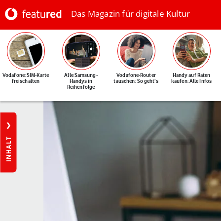
Das Magazin für digitale Kultur
Vodafone: SIM-Karte
Alle Samsung-
Vodafone-Router
Handy auf Raten
freischalten
Handys in
tauschen: So geht's
kaufen: Alle Infos
Reihenfolge
INHALT