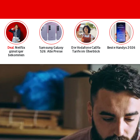
Deal
: Netflix
Samsung Galaxy
Die Vodafone CallYa-
Beste Handys 2026
günstiger
S26: Alle Preise
Tarife im Überblick
bekommen