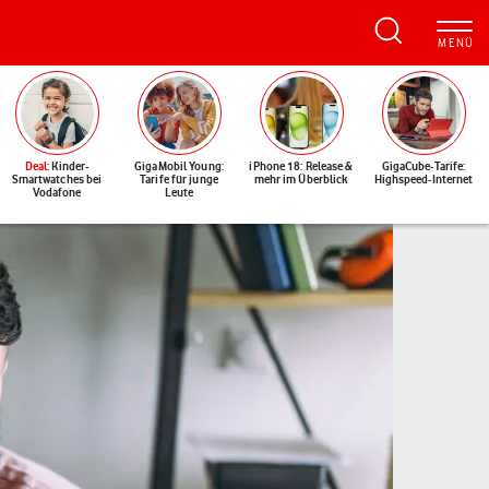
Deal
: Kinder-
GigaMobil Young:
iPhone 18: Release &
GigaCube-Tarife:
Smartwatches bei
Tarife für junge
mehr im Überblick
Highspeed-Internet
Vodafone
Leute