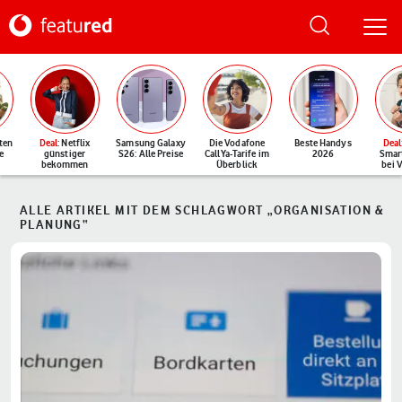
ten
Deal
: Netflix
Samsung Galaxy
Die Vodafone
Beste Handys
Deal
e
günstiger
S26: Alle Preise
CallYa-Tarife im
2026
Smar
bekommen
Überblick
bei 
ALLE ARTIKEL MIT DEM SCHLAGWORT „ORGANISATION &
PLANUNG“