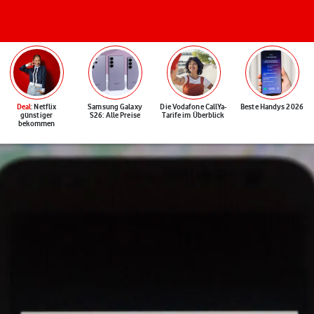
Deal
: Netflix
Samsung Galaxy
Die Vodafone CallYa-
Beste Handys 2026
günstiger
S26: Alle Preise
Tarife im Überblick
bekommen