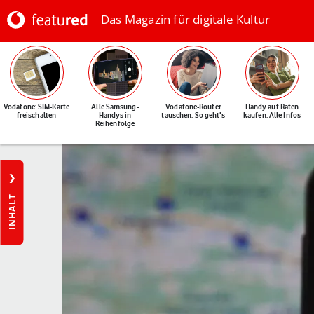
Das Magazin für digitale Kultur
Vodafone: SIM-Karte
Alle Samsung-
Vodafone-Router
Handy auf Raten
freischalten
Handys in
tauschen: So geht's
kaufen: Alle Infos
Reihenfolge
INHALT