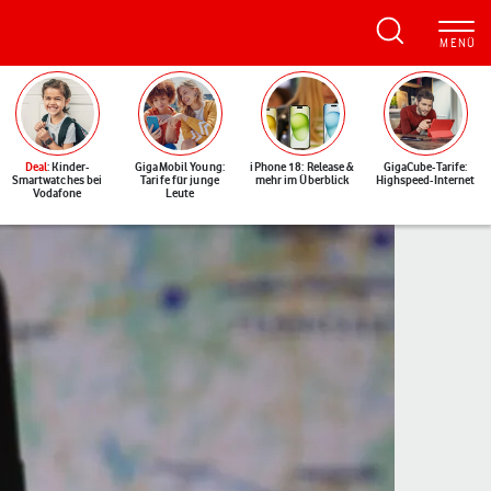
Deal
: Kinder-
GigaMobil Young:
iPhone 18: Release &
GigaCube-Tarife:
Smartwatches bei
Tarife für junge
mehr im Überblick
Highspeed-Internet
Vodafone
Leute