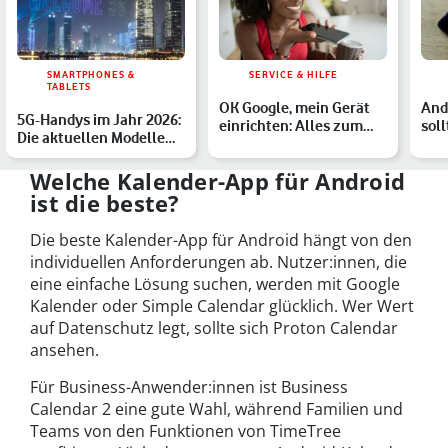
SMARTPHONES &
SERVICE & HILFE
TABLETS
OK Google, mein Gerät
And
5G-Handys im Jahr 2026:
einrichten: Alles zum
soll
Die aktuellen Modelle
Sprachbefehl unter An…
Ent
von Samsung, Apple …
Welche Kalender-App für Android
ist die beste?
Die beste Kalender-App für Android hängt von den
individuellen Anforderungen ab. Nutzer:innen, die
eine einfache Lösung suchen, werden mit Google
Kalender oder Simple Calendar glücklich. Wer Wert
auf Datenschutz legt, sollte sich Proton Calendar
ansehen.
Für Business-Anwender:innen ist Business
Calendar 2 eine gute Wahl, während Familien und
Teams von den Funktionen von TimeTree