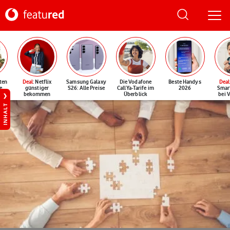
ten
Deal
: Netflix
Samsung Galaxy
Die Vodafone
Beste Handys
Deal
e
günstiger
S26: Alle Preise
CallYa-Tarife im
2026
Smar
bekommen
Überblick
bei 
INHALT