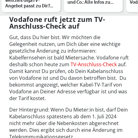
Welches GigaTV-
und Co.: Alle Infos zu
Vod
Angebot passt zu Dir?
unserem
Send
Vodafones
Entertainment-…
Entertainment-Pake…
Vodafone ruft jetzt zum TV-
Anschluss-Check auf
Gut, dass Du hier bist. Wir möchten die
Gelegenheit nutzen, um Dich über eine wichtige
gesetzliche Änderung zu informieren:
Kabelfernsehen ist bald Mietersache. Vodafone ruft
deshalb schon heute zum
TV-Anschluss-Check
auf.
Damit kannst Du prüfen, ob Dein Kabelanschluss
von Vodafone ist und Du davon betroffen bist. Du
bekommst angezeigt, welcher Kabel-TV-Tarif von
Vodafone an Deiner Adresse verfügbar ist und was
der Tarif kostet.
Der Hintergrund: Wenn Du Mieter:in bist, darf Dein
Kabelanschluss spätestens ab dem 1. Juli 2024
nicht mehr über die Nebenkosten abgerechnet
werden. Dies ergibt sich durch eine Änderung im
Telekommunikationsgesetz.