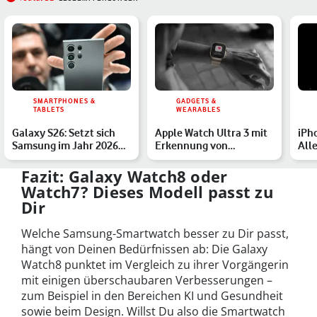
SMARTPHONES &
GADGETS &
TABLETS
WEARABLES
Galaxy S26: Setzt sich
Apple Watch Ultra 3 mit
iPh
Samsung im Jahr 2026
Erkennung von
Alle
von Apple ab?
Bluthochdruck: Alle
Pre
Infos
Fazit: Galaxy Watch8 oder
Watch7? Dieses Modell passt zu
Dir
Welche Samsung-Smartwatch besser zu Dir passt,
hängt von Deinen Bedürfnissen ab: Die Galaxy
Watch8 punktet im Vergleich zu ihrer Vorgängerin
mit einigen überschaubaren Verbesserungen –
zum Beispiel in den Bereichen KI und Gesundheit
sowie beim Design. Willst Du also die Smartwatch