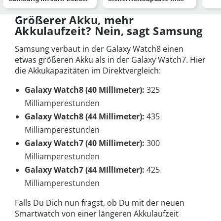
– u
von Apple ab?
Juli 2026 für diese
dea
Galaxy-Handys
Größerer Akku, mehr
Akkulaufzeit? Nein, sagt Samsung
Samsung verbaut in der Galaxy Watch8 einen
etwas größeren Akku als in der Galaxy Watch7. Hier
die Akkukapazitäten im Direktvergleich:
Galaxy Watch8 (40 Millimeter):
325
Milliamperestunden
Galaxy Watch8 (44 Millimeter):
435
Milliamperestunden
Galaxy Watch7 (40 Millimeter):
300
Milliamperestunden
Galaxy Watch7 (44 Millimeter):
425
Milliamperestunden
Falls Du Dich nun fragst, ob Du mit der neuen
Smartwatch von einer längeren Akkulaufzeit