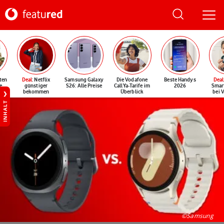
ten
Deal
: Netflix
Samsung Galaxy
Die Vodafone
Beste Handys
Deal
e
günstiger
S26: Alle Preise
CallYa-Tarife im
2026
Smar
bekommen
Überblick
bei 
INHALT
©Samsung