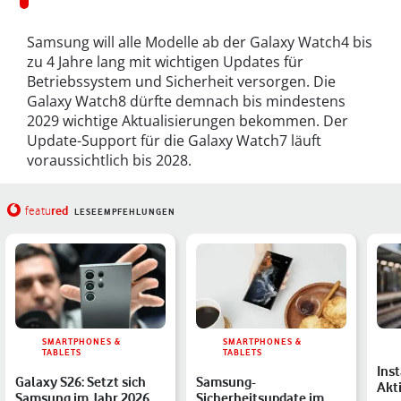
Samsung will alle Modelle ab der Galaxy Watch4 bis
zu 4 Jahre lang mit wichtigen Updates für
Betriebssystem und Sicherheit versorgen. Die
Galaxy Watch8 dürfte demnach bis mindestens
2029 wichtige Aktualisierungen bekommen. Der
Update-Support für die Galaxy Watch7 läuft
voraussichtlich bis 2028.
red
featu
LESEEMPFEHLUNGEN
SMARTPHONES &
SMARTPHONES &
TABLETS
TABLETS
Ins
Galaxy S26: Setzt sich
Samsung-
Akti
Samsung im Jahr 2026
Sicherheitsupdate im