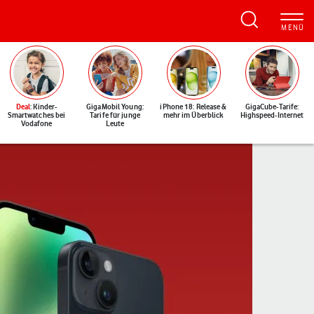
Deal
: Kinder-
GigaMobil Young:
iPhone 18: Release &
GigaCube-Tarife:
Smartwatches bei
Tarife für junge
mehr im Überblick
Highspeed-Internet
Vodafone
Leute