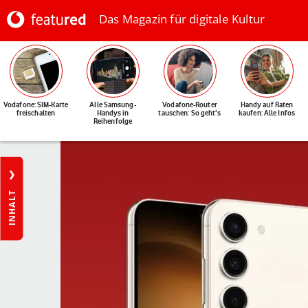
Das Magazin für digitale Kultur
Vodafone: SIM-Karte
Alle Samsung-
Vodafone-Router
Handy auf Raten
freischalten
Handys in
tauschen: So geht's
kaufen: Alle Infos
Reihenfolge
INHALT