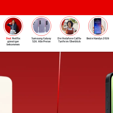
Deal
: Netflix
Samsung Galaxy
Die Vodafone CallYa-
Beste Handys 2026
günstiger
S26: Alle Preise
Tarife im Überblick
bekommen