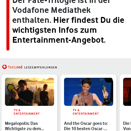
Der Pate-Trilogie ist in der
Vodafone Mediathek
enthalten.
Hier findest Du die
wichtigsten Infos zum
Entertainment-Angebot
.
red
featu
LESEEMPFEHLUNGEN
TV &
TV &
ENTERTAINMENT
ENTERTAINMENT
Megalopolis: Das
And the Oscar goes to:
Die
Wichtigste zu dem
Die 10 besten Oscar-
Von