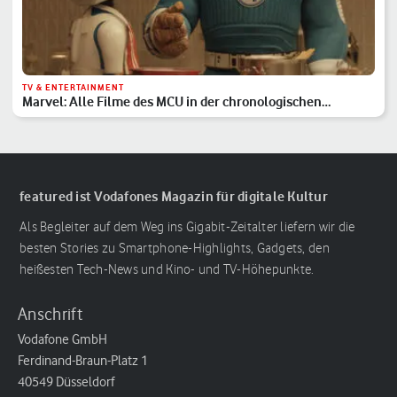
TV & ENTERTAINMENT
Marvel: Alle Filme des MCU in der chronologischen
Reihenfolge
featured ist Vodafones Magazin für digitale Kultur
Als Begleiter auf dem Weg ins Gigabit-Zeitalter liefern wir die
besten Stories zu Smartphone-Highlights, Gadgets, den
heißesten Tech-News und Kino- und TV-Höhepunkte.
Anschrift
Vodafone GmbH
Ferdinand-Braun-Platz 1
40549 Düsseldorf