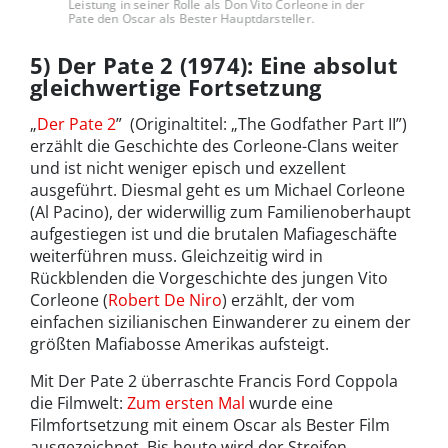
Leistung in seiner Rolle als Don Vito Corleone in der
Pate den Oscar als Bester Hauptdarsteller.
5) Der Pate 2 (1974): Eine absolut
gleichwertige Fortsetzung
„
Der Pate 2
” (Originaltitel: „The Godfather Part II”)
erzählt die Geschichte des Corleone-Clans weiter
und ist nicht weniger episch und exzellent
ausgeführt. Diesmal geht es um Michael Corleone
(Al Pacino), der widerwillig zum Familienoberhaupt
aufgestiegen ist und die brutalen Mafiageschäfte
weiterführen muss. Gleichzeitig wird in
Rückblenden die Vorgeschichte des jungen Vito
Corleone (
Robert De Niro
) erzählt, der vom
einfachen sizilianischen Einwanderer zu einem der
größten Mafiabosse Amerikas aufsteigt.
Mit Der Pate 2 überraschte Francis Ford Coppola
die Filmwelt:
Zum ersten Mal
wurde eine
Filmfortsetzung mit einem Oscar als Bester Film
ausgezeichnet. Bis heute wird der Streifen