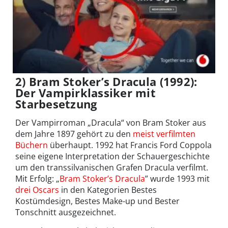
2) Bram Stoker’s Dracula (1992):
Der Vampirklassiker mit
Starbesetzung
Der Vampirroman „Dracula“ von Bram Stoker aus
dem Jahre 1897 gehört zu den
meist verfilmten
Büchern
überhaupt. 1992 hat Francis Ford Coppola
seine eigene Interpretation der Schauergeschichte
um den transsilvanischen Grafen Dracula verfilmt.
Mit Erfolg: „
Bram Stoker’s Dracula
” wurde 1993 mit
drei Oscars
in den Kategorien Bestes
Kostümdesign, Bestes Make-up und Bester
Tonschnitt ausgezeichnet.