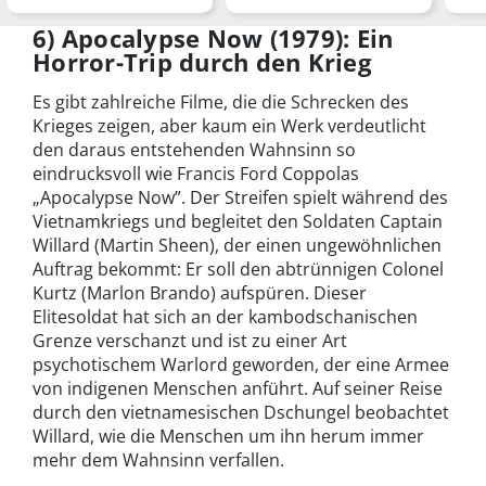
Mammutwerk von
Reden aus fast 100 Jah…
Francis Ford Co…
6) Apocalypse Now (1979): Ein
Horror-Trip durch den Krieg
Es gibt zahlreiche Filme, die die Schrecken des
Krieges zeigen, aber kaum ein Werk verdeutlicht
den daraus entstehenden Wahnsinn so
eindrucksvoll wie Francis Ford Coppolas
„Apocalypse Now”. Der Streifen spielt während des
Vietnamkriegs und begleitet den Soldaten Captain
Willard (Martin Sheen), der einen ungewöhnlichen
Auftrag bekommt: Er soll den abtrünnigen Colonel
Kurtz (Marlon Brando) aufspüren. Dieser
Elitesoldat hat sich an der kambodschanischen
Grenze verschanzt und ist zu einer Art
psychotischem Warlord geworden, der eine Armee
von indigenen Menschen anführt. Auf seiner Reise
durch den vietnamesischen Dschungel beobachtet
Willard, wie die Menschen um ihn herum immer
mehr dem Wahnsinn verfallen.