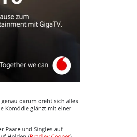
d genau darum dreht sich alles
he Komödie glänzt mit einer
er Paare und Singles auf
 auf Holden (
Bradley Cooper
),