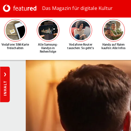
Das Magazin für digitale Kultur
Vodafone: SIM-Karte
Alle Samsung-
Vodafone-Router
Handy auf Raten
freischalten
Handys in
tauschen: So geht's
kaufen: Alle Infos
Reihenfolge
INHALT