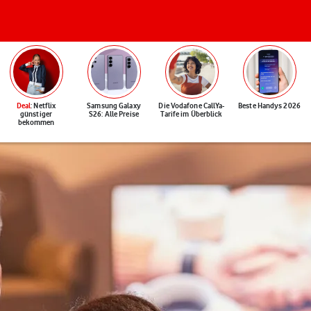
Deal
: Netflix
Samsung Galaxy
Die Vodafone CallYa-
Beste Handys 2026
günstiger
S26: Alle Preise
Tarife im Überblick
bekommen