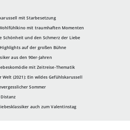
skarussell mit Starbesetzung
s Wohlfühlkino mit traumhaften Momenten
die Schönheit und den Schmerz der Liebe
g-Highlights auf der großen Bühne
assiker aus den 90er-Jahren
 Liebeskomödie mit Zeitreise-Thematik
 Welt (2021): Ein wildes Gefühlskarussell
unvergesslicher Sommer
f Distanz
 Liebesklassiker auch zum Valentinstag