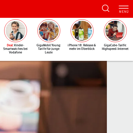
Deal
: Kinder-
GigaMobil Young:
iPhone 18: Release &
GigaCube-Tarife:
Smartwatches bei
Tarife für junge
mehr im Überblick
Highspeed-Internet
Vodafone
Leute