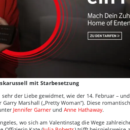
beskarussell mit Starbesetzung
o sehr der Liebe gewidmet, wie der 14. Februar – un
ur Garry Marshall („Pretty Woman“). Diese romantisc
unter
Jennifer Garner
und
Anne Hathaway
.
Angeles, wo sich am Valentinstag die Wege zahlreich
 Offizierin Kate (
Julia Roberts
) trifft beispielsweise