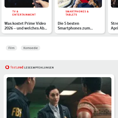
TV &
SMARTPHONES &
ENTERTAINMENT
TABLETS
Was kostet Prime Video
Die 5 besten
Str
2026 – und welches Abo
Smartphones zum
Apri
lohnt sich?
Streamen 2026: Diese
Neu
Geräte eignen s…
Film
Komoedie
red
featu
LESEEMPFEHLUNGEN