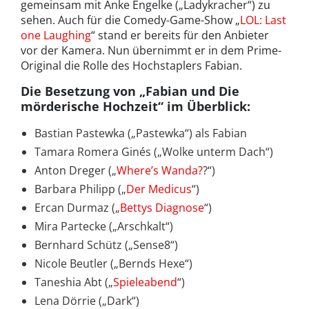
gemeinsam mit Anke Engelke („Ladykracher“) zu
sehen. Auch für die Comedy-Game-Show „
LOL: Last
one Laughing
“ stand er bereits für den Anbieter
vor der Kamera. Nun übernimmt er in dem Prime-
Original die Rolle des Hochstaplers Fabian.
Die Besetzung von „Fabian und Die
mörderische Hochzeit“ im Überblick:
Bastian Pastewka („Pastewka“) als Fabian
Tamara Romera Ginés („Wolke unterm Dach“)
Anton Dreger („
Where’s Wanda?
?“)
Barbara Philipp („
Der Medicus
“)
Ercan Durmaz („
Bettys Diagnose
“)
Mira Partecke („Arschkalt“)
Bernhard Schütz („Sense8“)
Nicole Beutler („Bernds Hexe“)
Taneshia Abt („
Spieleabend
“)
Lena Dörrie („Dark“)