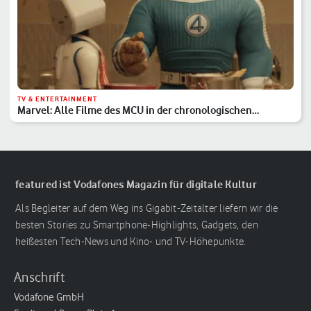
TV & ENTERTAINMENT
Marvel: Alle Filme des MCU in der chronologischen
Reihenfolge
featured ist Vodafones Magazin für digitale Kultur
Als Begleiter auf dem Weg ins Gigabit-Zeitalter liefern wir die
besten Stories zu Smartphone-Highlights, Gadgets, den
heißesten Tech-News und Kino- und TV-Höhepunkte.
Anschrift
Vodafone GmbH