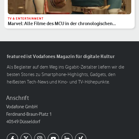
TV & ENTERTAINMENT
Marvel: Alle Filme des MCU in der chronologischen
Reihenfolge
featured ist Vodafones Magazin für digitale Kultur
Als Begleiter auf dem Weg ins Gigabit-Zeitalter liefern wir die
besten Stories zu Smartphone-Highlights, Gadgets, den
heißesten Tech-News und Kino- und TV-Höhepunkte.
Anschrift
Vodafone GmbH
Ferdinand-Braun-Platz 1
40549 Düsseldorf