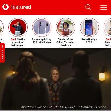
ten
Deal
: Netflix
Samsung Galaxy
Die Vodafone
Beste Handys
Deal
e
günstiger
S26: Alle Preise
CallYa-Tarife im
2026
Smar
bekommen
Überblick
bei 
INHALT
©picture alliance / ASSOCIATED PRESS | Kimberley French