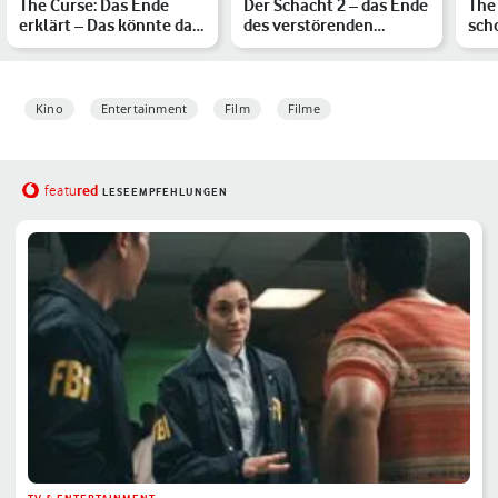
The Curse: Das Ende
Der Schacht 2 – das Ende
The
erklärt – Das könnte das
des verstörenden
sch
erstaunliche Finale…
Netflix-Films erklärt
Spin
Kino
Entertainment
Film
Filme
red
featu
LESEEMPFEHLUNGEN