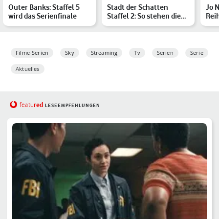
Outer Banks: Staffel 5
Stadt der Schatten
Jo 
wird das Serienfinale
Staffel 2: So stehen die
Rei
Chancen für eine Fort…
Büc
Filme-Serien
Sky
Streaming
Tv
Serien
Serie
Aktuelles
red
featu
LESEEMPFEHLUNGEN