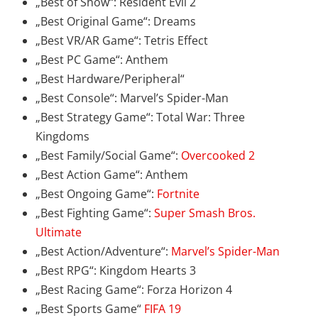
„Best of Show“: Resident Evil 2
„Best Original Game“: Dreams
„Best VR/AR Game“: Tetris Effect
„Best PC Game“: Anthem
„Best Hardware/Peripheral“
„Best Console“: Marvel’s Spider-Man
„Best Strategy Game“: Total War: Three
Kingdoms
„Best Family/Social Game“:
Overcooked 2
„Best Action Game“: Anthem
„Best Ongoing Game“:
Fortnite
„Best Fighting Game“:
Super Smash Bros.
Ultimate
„Best Action/Adventure“:
Marvel’s Spider-Man
„Best RPG“: Kingdom Hearts 3
„Best Racing Game“: Forza Horizon 4
„Best Sports Game“
FIFA 19