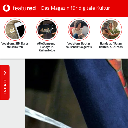
Das Magazin für digitale Kultur
Vodafone: SIM-Karte
Alle Samsung-
Vodafone-Router
Handy auf Raten
freischalten
Handys in
tauschen: So geht's
kaufen: Alle Infos
Reihenfolge
INHALT