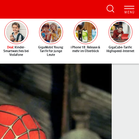
Deal
: Kinder-
GigaMobil Young:
iPhone 18: Release &
GigaCube-Tarife:
Smartwatches bei
Tarife für junge
mehr im Überblick
Highspeed-Internet
Vodafone
Leute