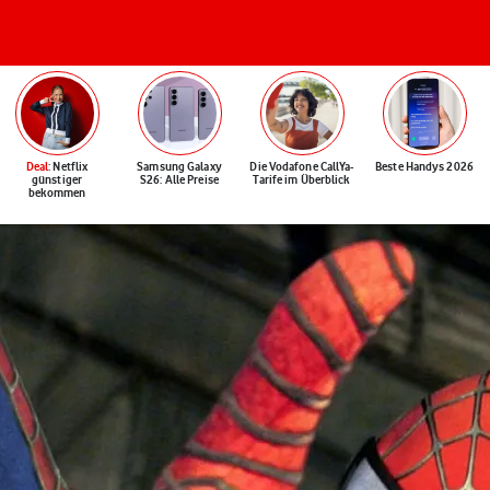
Deal
: Netflix
Samsung Galaxy
Die Vodafone CallYa-
Beste Handys 2026
günstiger
S26: Alle Preise
Tarife im Überblick
bekommen