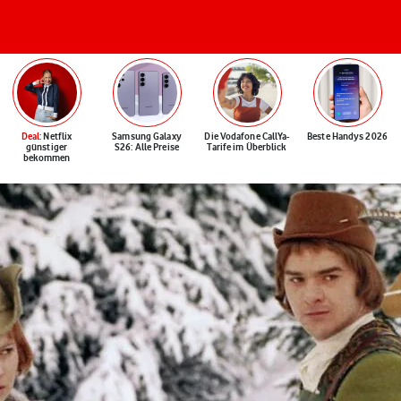
Deal
: Netflix
Samsung Galaxy
Die Vodafone CallYa-
Beste Handys 2026
günstiger
S26: Alle Preise
Tarife im Überblick
bekommen