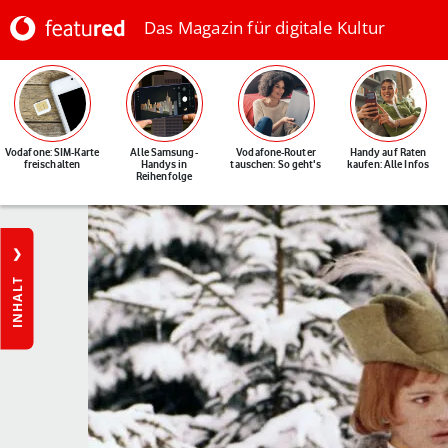
Das Magazin für digitale Kultur
Vodafone: SIM-Karte
Alle Samsung-
Vodafone-Router
Handy auf Raten
freischalten
Handys in
tauschen: So geht's
kaufen: Alle Infos
Reihenfolge
INHALT