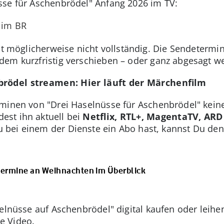
sse für Aschenbrödel" Anfang 2026 im TV:
im BR
st möglicherweise nicht vollständig. Die Sendetermin
dem kurzfristig verschieben – oder ganz abgesagt w
brödel streamen: Hier läuft der Märchenfilm
minen von "Drei Haselnüsse für Aschenbrödel" keine
est ihn aktuell bei
Netflix, RTL+, MagentaTV, AR
u bei einem der Dienste ein Abo hast, kannst Du de
etermine an Weihnachten im Überblick
elnüsse auf Aschenbrödel" digital kaufen oder leihe
e Video.