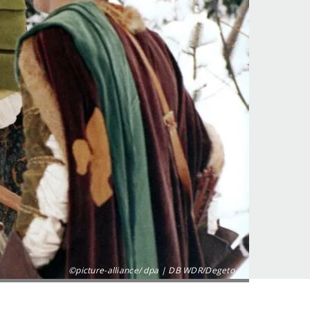
©picture-alliance/ dpa | DB WDR/Degeto