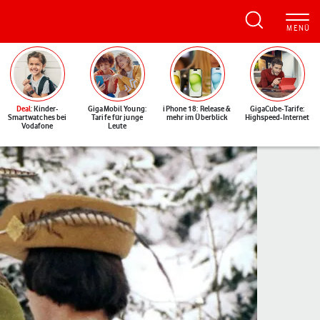
Deal
: Kinder-
GigaMobil Young:
iPhone 18: Release &
GigaCube-Tarife:
Smartwatches bei
Tarife für junge
mehr im Überblick
Highspeed-Internet
Vodafone
Leute