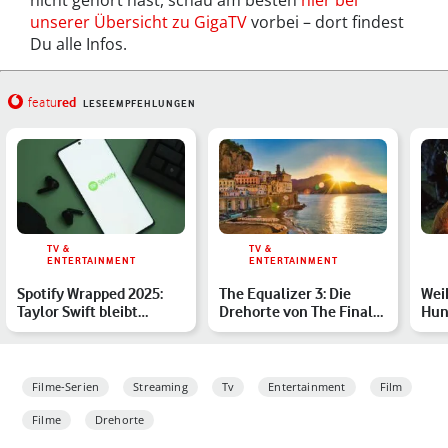
nicht gehört hast, schau am besten
hier bei
unserer Übersicht zu GigaTV
vorbei – dort findest
Du alle Infos.
red
featu
LESEEMPFEHLUNGEN
TV &
TV &
ENTERTAINMENT
ENTERTAINMENT
Spotify Wrapped 2025:
The Equalizer 3: Die
Wei
Taylor Swift bleibt
Drehorte von The Final
Hund
Nummer 1 – zumindest
Chapter
tier
in…
Unt
Filme-Serien
Streaming
Tv
Entertainment
Film
Filme
Drehorte