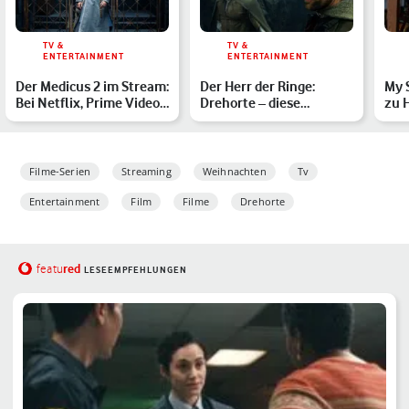
TV &
TV &
ENTERTAINMENT
ENTERTAINMENT
Der Medicus 2 im Stream:
Der Herr der Ringe:
My 
Bei Netflix, Prime Video
Drehorte – diese
zu 
oder ZDF?
Reiseziele führen nach
und
Mitte…
Filme-Serien
Streaming
Weihnachten
Tv
Entertainment
Film
Filme
Drehorte
red
featu
LESEEMPFEHLUNGEN