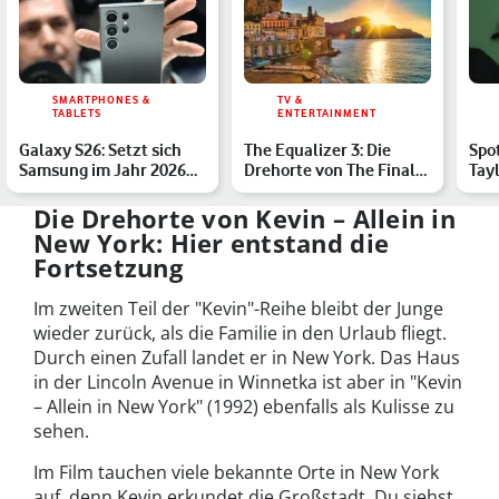
SMARTPHONES &
TV &
TABLETS
ENTERTAINMENT
Galaxy S26: Setzt sich
The Equalizer 3: Die
Spo
Samsung im Jahr 2026
Drehorte von The Final
Tayl
von Apple ab?
Chapter
Num
in…
Die Drehorte von Kevin – Allein in
New York: Hier entstand die
Fortsetzung
Im zweiten Teil der "Kevin"-Reihe bleibt der Junge
wieder zurück, als die Familie in den Urlaub fliegt.
Durch einen Zufall landet er in New York. Das Haus
in der Lincoln Avenue in Winnetka ist aber in "Kevin
– Allein in New York" (1992) ebenfalls als Kulisse zu
sehen.
Im Film tauchen viele bekannte Orte in New York
auf, denn Kevin erkundet die Großstadt. Du siehst