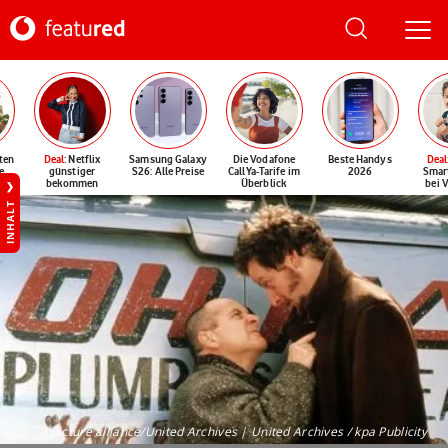
ten
Deal
: Netflix
Samsung Galaxy
Die Vodafone
Beste Handys
Deal
e
günstiger
S26: Alle Preise
CallYa-Tarife im
2026
Smar
bekommen
Überblick
bei 
INHALT
©picture alliance/United Archives | United Archives / kpa Publicity