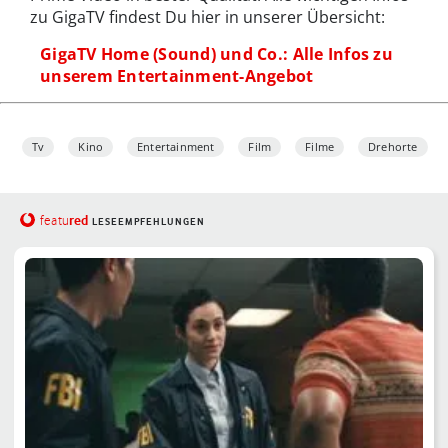
zu GigaTV findest Du hier in unserer Übersicht:
GigaTV Home (Sound) und Co.: Alle Infos zu
unserem Entertainment-Angebot
Tv
Kino
Entertainment
Film
Filme
Drehorte
red
featu
LESEEMPFEHLUNGEN