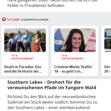
nahe gelegenen Stadt Twizel buchen, da sich die
Felder in Privatbesitz befinden.
red
featu
LESEEMPFEHLUNGEN
TV &
TV &
ENTERTAINMENT
ENTERTAINMENT
Death in Paradise: Das
Criminal Minds: Staffel
Der 
sind die Drehorte der
18 – so geht's in
20 –
Krimiserie
Evolutions weiter
Mar
Southern Lakes – Drehort für die
verwunschenen Pfade im Fangorn Wald
Richtest Du den Blick auf der neuseeländischen
Südinsel ein Stück weiter südlich, kommst Du zu
den Southern Lakes – einer atemberaubend