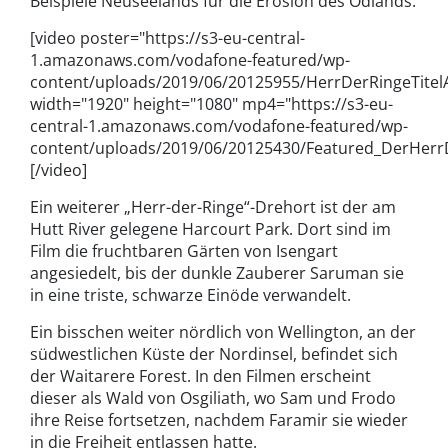
Beispiele Neuseelands für die Erosion des Ödlands.
[video poster="https://s3-eu-central-
1.amazonaws.com/vodafone-featured/wp-
content/uploads/2019/06/20125955/HerrDerRingeTitelA
width="1920" height="1080" mp4="https://s3-eu-
central-1.amazonaws.com/vodafone-featured/wp-
content/uploads/2019/06/20125430/Featured_DerHerr
[/video]
Ein weiterer „Herr-der-Ringe“-Drehort ist der am
Hutt River gelegene Harcourt Park. Dort sind im
Film die fruchtbaren Gärten von Isengart
angesiedelt, bis der dunkle Zauberer Saruman sie
in eine triste, schwarze Einöde verwandelt.
Ein bisschen weiter nördlich von Wellington, an der
südwestlichen Küste der Nordinsel, befindet sich
der Waitarere Forest. In den Filmen erscheint
dieser als Wald von Osgiliath, wo Sam und Frodo
ihre Reise fortsetzen, nachdem Faramir sie wieder
in die Freiheit entlassen hatte.