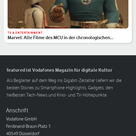
TV & ENTERTAINMENT
Marvel: Alle Filme des MCU in der chronologischen
Reihenfolge
featured ist Vodafones Magazin für digitale Kultur
Als Begleiter auf dem Weg ins Gigabit-Zeitalter liefern wir die
besten Stories zu Smartphone-Highlights, Gadgets, den
heißesten Tech-News und Kino- und TV-Höhepunkte.
Anschrift
Vodafone GmbH
Ferdinand-Braun-Platz 1
40549 Düsseldorf