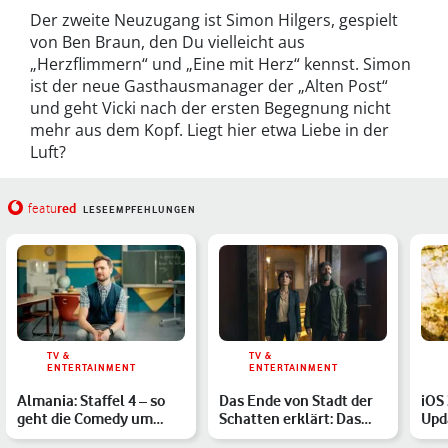
Der zweite Neuzugang ist Simon Hilgers, gespielt
von Ben Braun, den Du vielleicht aus
„Herzflimmern“ und „Eine mit Herz“ kennst. Simon
ist der neue Gasthausmanager der „Alten Post“
und geht Vicki nach der ersten Begegnung nicht
mehr aus dem Kopf. Liegt hier etwa Liebe in der
Luft?
red
featu
LESEEMPFEHLUNGEN
TV &
TV &
ENTERTAINMENT
ENTERTAINMENT
Almania: Staffel 4 – so
Das Ende von Stadt der
iOS 
geht die Comedy um
Schatten erklärt: Das
Upd
Cringe-Lehrer Stimpel …
steckt hinter der Mo…
Fun