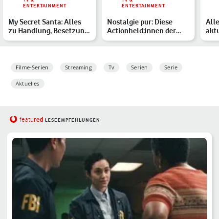
ENTERTAINMENT
ENTERTAINMENT
My Secret Santa: Alles
Nostalgie pur: Diese
Alle
zu Handlung, Besetzung
Actionheld:innen der
akt
und Netflix-Start d…
80er und 90er bleiben u…
RTL
Filme-Serien
Streaming
Tv
Serien
Serie
Aktuelles
red
featu
LESEEMPFEHLUNGEN