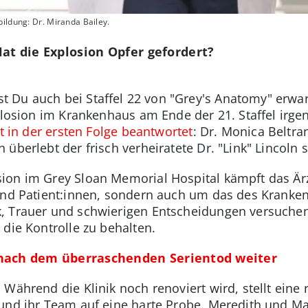
bildung: Dr. Miranda Bailey.
Hat die Explosion Opfer gefordert?
Du auch bei Staffel 22 von "Grey's Anatomy" erwart
xplosion im Krankenhaus am Ende der 21. Staffel irge
t in der ersten Folge beantwortet
: Dr. Monica Beltra
überlebt der frisch verheiratete Dr. "Link" Lincoln s
ion im Grey Sloan Memorial Hospital kämpft das Är
 und Patient:innen, sondern auch um das des Kranke
, Trauer und schwierigen Entscheidungen versuchen
die Kontrolle zu behalten.
es nach dem überraschenden Serientod weiter
Während die Klinik noch renoviert wird, stellt eine 
und ihr Team auf eine harte Probe. Meredith und Ma