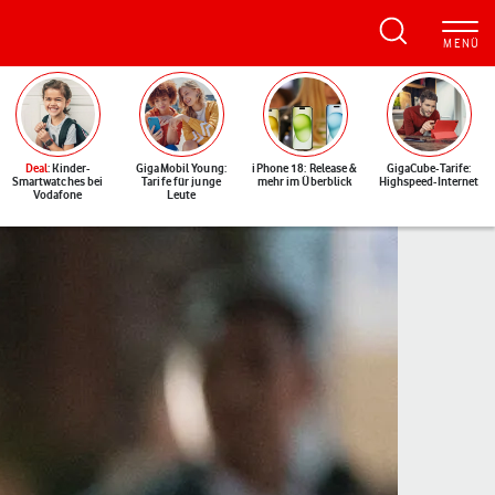
Deal
: Kinder-
GigaMobil Young:
iPhone 18: Release &
GigaCube-Tarife:
Smartwatches bei
Tarife für junge
mehr im Überblick
Highspeed-Internet
Vodafone
Leute