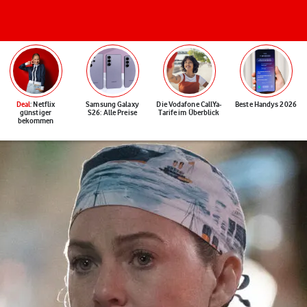
Deal
: Netflix
Samsung Galaxy
Die Vodafone CallYa-
Beste Handys 2026
günstiger
S26: Alle Preise
Tarife im Überblick
bekommen