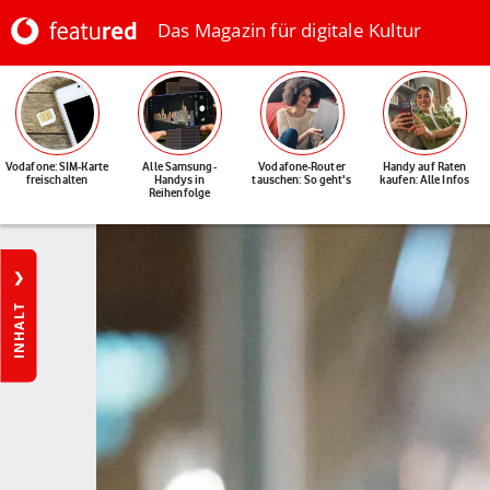
Das Magazin für digitale Kultur
Vodafone: SIM-Karte
Alle Samsung-
Vodafone-Router
Handy auf Raten
freischalten
Handys in
tauschen: So geht's
kaufen: Alle Infos
Reihenfolge
INHALT