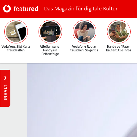
Das Magazin für digitale Kultur
Vodafone: SIM-Karte
Alle Samsung-
Vodafone-Router
Handy auf Raten
freischalten
Handys in
tauschen: So geht's
kaufen: Alle Infos
Reihenfolge
INHALT