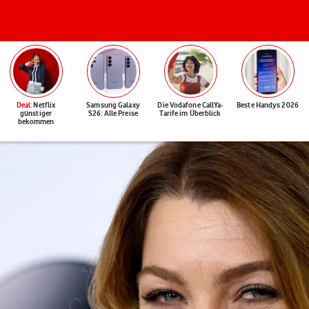
Deal
: Netflix
Samsung Galaxy
Die Vodafone CallYa-
Beste Handys 2026
günstiger
S26: Alle Preise
Tarife im Überblick
bekommen