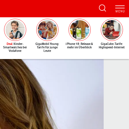
Deal
: Kinder-
GigaMobil Young:
iPhone 18: Release &
GigaCube-Tarife:
Smartwatches bei
Tarife für junge
mehr im Überblick
Highspeed-Internet
Vodafone
Leute