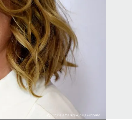
©picture alliance/Chris Pizzello