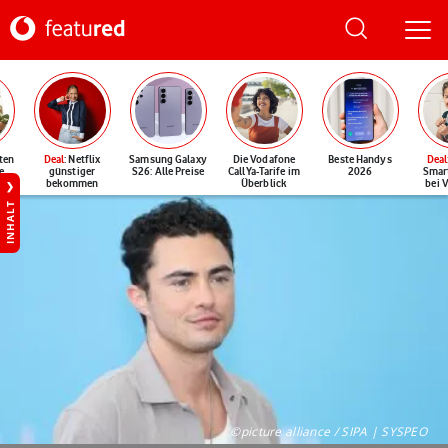
ten
Deal
: Netflix
Samsung Galaxy
Die Vodafone
Beste Handys
Deal
e
günstiger
S26: Alle Preise
CallYa-Tarife im
2026
Smar
bekommen
Überblick
bei 
INHALT
©picture alliance / SIPA | SYSPEO