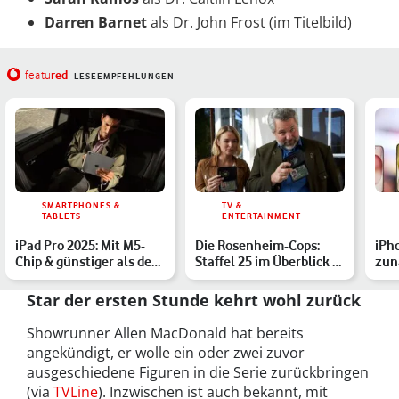
Darren Barnet
als Dr. John Frost (im Titelbild)
red
featu
LESEEMPFEHLUNGEN
SMARTPHONES &
TV &
TABLETS
ENTERTAINMENT
iPad Pro 2025: Mit M5-
Die Rosenheim-Cops:
iPh
Chip & günstiger als der
Staffel 25 im Überblick –
zun
Vorgänger – alle I…
das erwartet Dich
Mod
Star der ersten Stunde kehrt wohl zurück
Showrunner Allen MacDonald hat bereits
angekündigt, er wolle ein oder zwei zuvor
ausgeschiedene Figuren in die Serie zurückbringen
(via
TVLine
). Inzwischen ist auch bekannt, mit