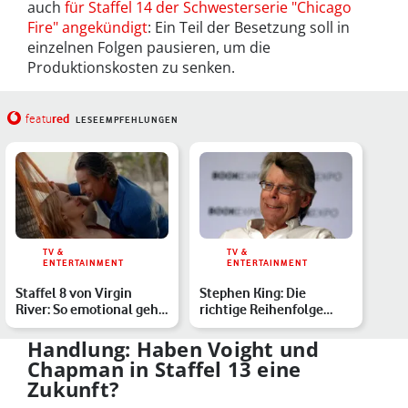
auch
für Staffel 14 der Schwesterserie "Chicago
Fire" angekündigt
: Ein Teil der Besetzung soll in
einzelnen Folgen pausieren, um die
Produktionskosten zu senken.
red
featu
LESEEMPFEHLUNGEN
TV &
TV &
ENTERTAINMENT
ENTERTAINMENT
Staffel 8 von Virgin
Stephen King: Die
River: So emotional geht
richtige Reihenfolge
der Netflix-Hit wei…
seiner Bücher
Handlung: Haben Voight und
Chapman in Staffel 13 eine
Zukunft?