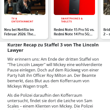
TV &
SMARTPHONES &
ENTERTAINMENT
TABLETS
Neu bei Netflix im
Redmi Note 15 Pro 5G vs.
Brid
Februar 2026: The
Redmi Note 14 Pro 5G:
2 –
Lincoln Lawyer & Co.
Die Budget-Handys …
von
gehen w…
Kurzer Recap zu Staffel 3 von The Lincoln
Lawyer
Wir erinnern uns: Am Ende der dritten Staffel von
"The Lincoln Lawyer" will Mickey eine wohlverdiente
Pause einlegen. Doch auf dem Rückweg von einer
Party hält ihn Officer Roy Milton an. Der Beamte
bemerkt, dass Blut aus dem Kofferraum von
Mickeys Wagen tropft.
Als die Polizei daraufhin den Kofferraum
untersucht, findet sie dort die Leiche von Sam
Scales – einem Klienten von Mickey. Die Polizei