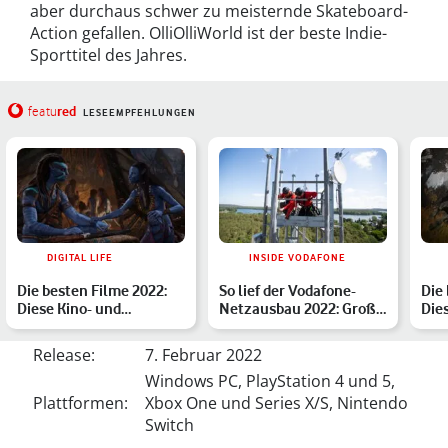
aber durchaus schwer zu meisternde Skateboard-
Action gefallen. OlliOlliWorld ist der beste Indie-
Sporttitel des Jahres.
red
featu
LESEEMPFEHLUNGEN
DIGITAL LIFE
INSIDE VODAFONE
Die besten Filme 2022:
So lief der Vodafone-
Die
Diese Kino- und
Netzausbau 2022: Große
Die
Streaming-Highlights
Fortschritte bei LTE …
Hig
hatte…
bes
Release:
7. Februar 2022
Windows PC, PlayStation 4 und 5,
Plattformen:
Xbox One und Series X/S, Nintendo
Switch