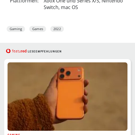
Plattformen:
Xbox One und Series X/S, Nintendo
Switch, mac OS
Gaming
Games
2022
red
featu
LESEEMPFEHLUNGEN
GAMING