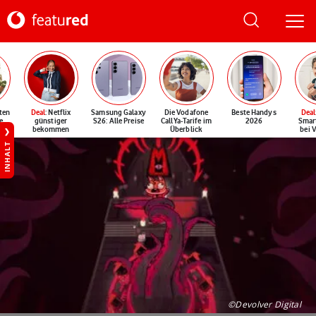
ten
Deal
: Netflix
Samsung Galaxy
Die Vodafone
Beste Handys
Deal
e
günstiger
S26: Alle Preise
CallYa-Tarife im
2026
Smar
bekommen
Überblick
bei 
INHALT
©Devolver Digital