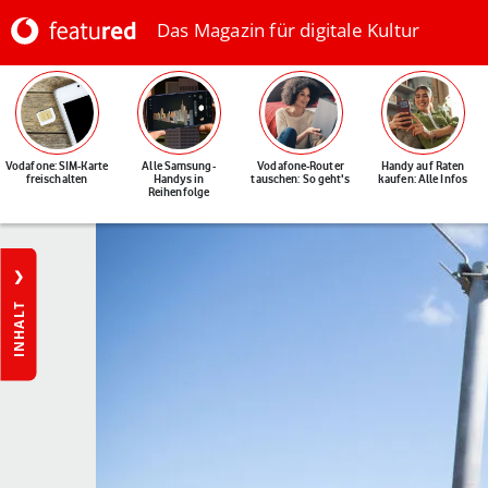
Das Magazin für digitale Kultur
Vodafone: SIM-Karte
Alle Samsung-
Vodafone-Router
Handy auf Raten
freischalten
Handys in
tauschen: So geht's
kaufen: Alle Infos
Reihenfolge
INHALT