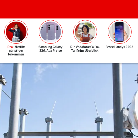
Deal
: Netflix
Samsung Galaxy
Die Vodafone CallYa-
Beste Handys 2026
günstiger
S26: Alle Preise
Tarife im Überblick
bekommen