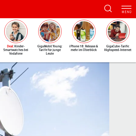
Deal
: Kinder-
GigaMobil Young:
iPhone 18: Release &
GigaCube-Tarife:
Smartwatches bei
Tarife für junge
mehr im Überblick
Highspeed-Internet
Vodafone
Leute