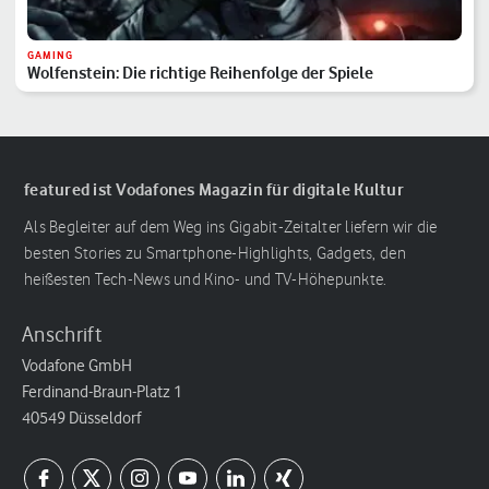
GAMING
Wolfenstein: Die richtige Reihenfolge der Spiele
featured ist Vodafones Magazin für digitale Kultur
Als Begleiter auf dem Weg ins Gigabit-Zeitalter liefern wir die
besten Stories zu Smartphone-Highlights, Gadgets, den
heißesten Tech-News und Kino- und TV-Höhepunkte.
Anschrift
Vodafone GmbH
Ferdinand-Braun-Platz 1
40549 Düsseldorf