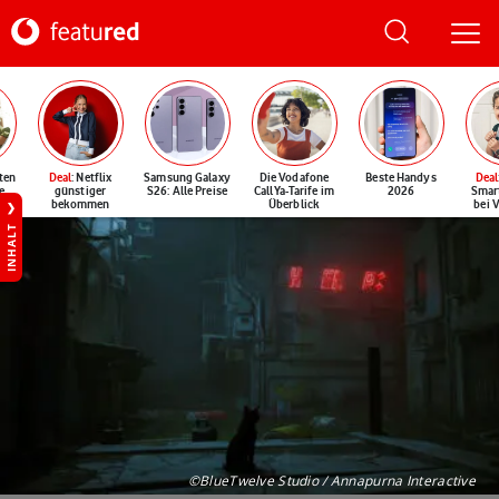
ten
Deal
: Netflix
Samsung Galaxy
Die Vodafone
Beste Handys
Deal
e
günstiger
S26: Alle Preise
CallYa-Tarife im
2026
Smar
bekommen
Überblick
bei 
INHALT
©BlueTwelve Studio / Annapurna Interactive