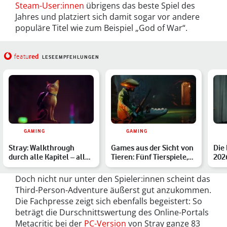
Steam-User:innen
übrigens das beste Spiel des
Jahres und platziert sich damit sogar vor andere
populäre Titel wie zum Beispiel „God of War“.
red
featu
LESEEMPFEHLUNGEN
GAMING
GAMING
Stray: Walkthrough
Games aus der Sicht von
Die
durch alle Kapitel – alle
Tieren: Fünf Tierspiele,
2026
Sammelgegenstände, C…
die Dir die Wart…
High
bes
Doch nicht nur unter den Spieler:innen scheint das
Third-Person-Adventure äußerst gut anzukommen.
Die Fachpresse zeigt sich ebenfalls begeistert: So
beträgt die Durschnittswertung des Online-Portals
Metacritic bei der
PC-Version
von Stray ganze 83