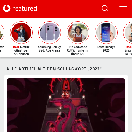
ten
Deal
: Netflix
Samsung Galaxy
Die Vodafone
Beste Handys
Deal
e
günstiger
S26: Alle Preise
CallYa-Tarife im
2026
Smar
bekommen
Überblick
bei 
ALLE ARTIKEL MIT DEM SCHLAGWORT „2022“