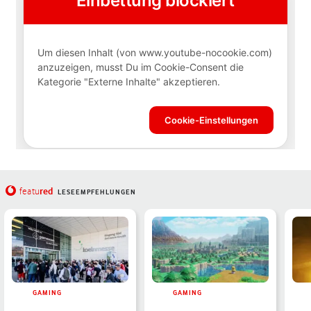
red
featu
LESEEMPFEHLUNGEN
GAMING
GAMING