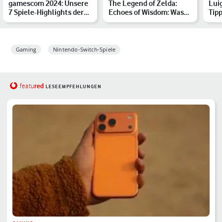
gamescom 2024: Unsere
The Legend of Zelda:
Lui
7 Spiele-Highlights der
Echoes of Wisdom: Was
Tipp
Gaming-Messe
Du zum neuen Zelda-
bes
Spi…
Gaming
Nintendo-Switch-Spiele
red
featu
LESEEMPFEHLUNGEN