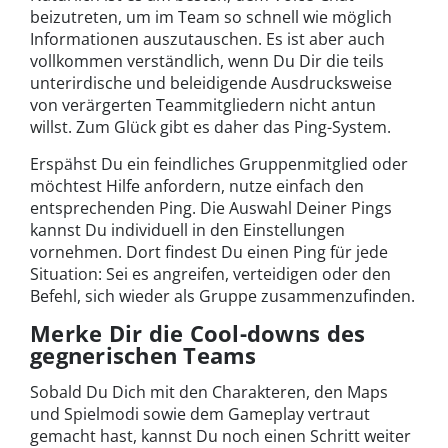
beizutreten, um im Team so schnell wie möglich
Informationen auszutauschen. Es ist aber auch
vollkommen verständlich, wenn Du Dir die teils
unterirdische und beleidigende Ausdrucksweise
von verärgerten Teammitgliedern nicht antun
willst. Zum Glück gibt es daher das Ping-System.
Erspähst Du ein feindliches Gruppenmitglied oder
möchtest Hilfe anfordern, nutze einfach den
entsprechenden Ping. Die Auswahl Deiner Pings
kannst Du individuell in den Einstellungen
vornehmen. Dort findest Du einen Ping für jede
Situation: Sei es angreifen, verteidigen oder den
Befehl, sich wieder als Gruppe zusammenzufinden.
Merke Dir die Cool-downs des
gegnerischen Teams
Sobald Du Dich mit den Charakteren, den Maps
und Spielmodi sowie dem Gameplay vertraut
gemacht hast, kannst Du noch einen Schritt weiter