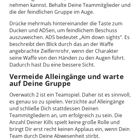
nehmen kannst. Behalte Deine Teammitglieder und
die der feindlichen Gruppe im Auge.
Drücke mehrmals hintereinander die Taste zum
Ducken und ADSen, um feindlichem Beschuss
auszuweichen. ADS bedeutet „Aim down sights“. Es
beschreibt den Blick durch das an der Waffe
angebrachte Zielfernrohr, wenn der Charakter
seine Waffe von den Händen zu den Augen führt.
Dadurch hast Du eine bessere Sicht.
Vermeide Alleingänge und warte
auf Deine Gruppe
Overwatch 2 ist ein Teamspiel. Daher ist es sinnvoll,
es genau so zu spielen. Verzichte auf Alleingänge
und schließe Dich stattdessen Deinen
Teammitgliedern an, um erfolgreich zu sein. Die
Anzahl Deiner Kills spielt keine große Rolle und
bringt Dir erst recht keinen Applaus ein, wenn Dein
Team durch Deine Abwesenheit stirbt.