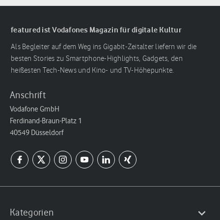
featured ist Vodafones Magazin für digitale Kultur
Als Begleiter auf dem Weg ins Gigabit-Zeitalter liefern wir die
besten Stories zu Smartphone-Highlights, Gadgets, den
heißesten Tech-News und Kino- und TV-Höhepunkte.
Anschrift
Vodafone GmbH
Ferdinand-Braun-Platz 1
40549 Düsseldorf
Kategorien