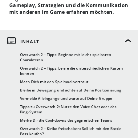
Gameplay, Strategien und die Kommunikation
mit anderen im Game erfahren möchten.
Overwatch 2 – Tipps: Beginne mit leicht spielbaren
Charakteren
Overwatch 2 – Tipps: Lerne die unterschiedlichen Karten
kennen
Mach Dich mit den Spielmodi vertraut
Bleibe in Bewegung und achte auf Deine Positionierung
Vermeide Alleingänge und warte auf Deine Gruppe
Tipps zu Overwatch 2: Nutze den Voice-Chat oder das
Ping-System
Merke Dir die Cool-downs des gegnerischen Teams
Overwatch 2 – Kiriko freischalten: Soll ich mir den Battle
Pass kaufen?