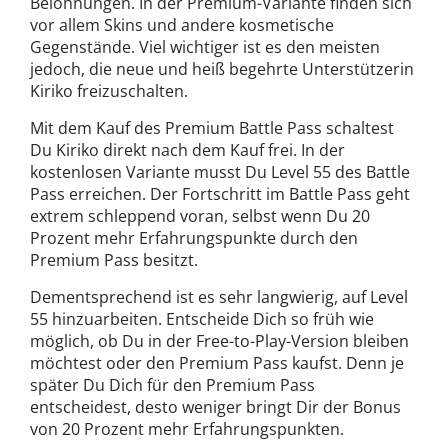
Belohnungen. In der Premium-Variante finden sich
vor allem Skins und andere kosmetische
Gegenstände. Viel wichtiger ist es den meisten
jedoch, die neue und heiß begehrte Unterstützerin
Kiriko freizuschalten.
Mit dem Kauf des Premium Battle Pass schaltest
Du Kiriko direkt nach dem Kauf frei. In der
kostenlosen Variante musst Du Level 55 des Battle
Pass erreichen. Der Fortschritt im Battle Pass geht
extrem schleppend voran, selbst wenn Du 20
Prozent mehr Erfahrungspunkte durch den
Premium Pass besitzt.
Dementsprechend ist es sehr langwierig, auf Level
55 hinzuarbeiten. Entscheide Dich so früh wie
möglich, ob Du in der Free-to-Play-Version bleiben
möchtest oder den Premium Pass kaufst. Denn je
später Du Dich für den Premium Pass
entscheidest, desto weniger bringt Dir der Bonus
von 20 Prozent mehr Erfahrungspunkten.