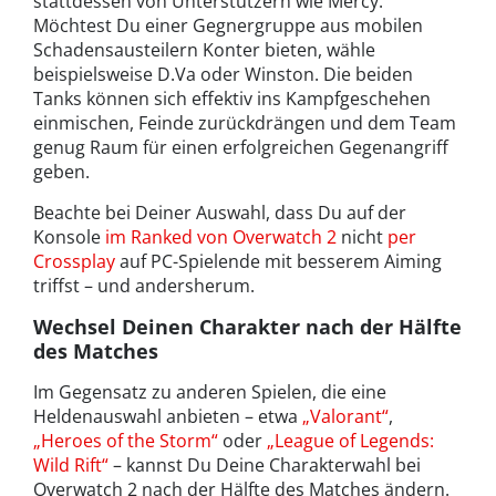
stattdessen von Unterstützern wie Mercy.
Möchtest Du einer Gegnergruppe aus mobilen
Schadensausteilern Konter bieten, wähle
beispielsweise D.Va oder Winston. Die beiden
Tanks können sich effektiv ins Kampfgeschehen
einmischen, Feinde zurückdrängen und dem Team
genug Raum für einen erfolgreichen Gegenangriff
geben.
Beachte bei Deiner Auswahl, dass Du auf der
Konsole
im Ranked von Overwatch 2
nicht
per
Crossplay
auf PC-Spielende mit besserem Aiming
triffst – und andersherum.
Wechsel Deinen Charakter nach der Hälfte
des Matches
Im Gegensatz zu anderen Spielen, die eine
Heldenauswahl anbieten – etwa
„Valorant“
,
„Heroes of the Storm“
oder
„League of Legends:
Wild Rift“
– kannst Du Deine Charakterwahl bei
Overwatch 2 nach der Hälfte des Matches ändern.