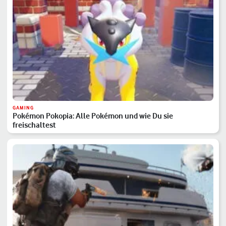
GAMING
Pokémon Pokopia: Alle Pokémon und wie Du sie
freischaltest