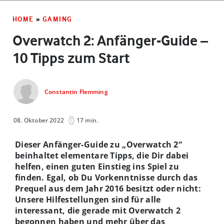
HOME
»
GAMING
Overwatch 2: Anfänger-Guide –
10 Tipps zum Start
Constantin Flemming
08. Oktober 2022
17 min.
Dieser Anfänger-Guide zu „Overwatch 2“
beinhaltet elementare Tipps, die Dir dabei
helfen, einen guten Einstieg ins Spiel zu
finden. Egal, ob Du Vorkenntnisse durch das
Prequel aus dem Jahr 2016 besitzt oder nicht:
Unsere Hilfestellungen sind für alle
interessant, die gerade mit Overwatch 2
begonnen haben und mehr über das