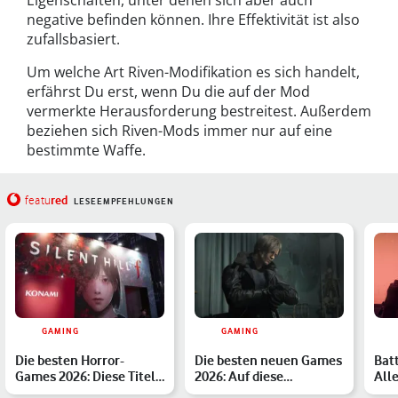
Eigenschaften, unter denen sich aber auch
negative befinden können. Ihre Effektivität ist also
zufallsbasiert.
Um welche Art Riven-Modifikation es sich handelt,
erfährst Du erst, wenn Du die auf der Mod
vermerkte Herausforderung bestreitest. Außerdem
beziehen sich Riven-Mods immer nur auf eine
bestimmte Waffe.
red
featu
LESEEMPFEHLUNGEN
GAMING
GAMING
Die besten Horror-
Die besten neuen Games
Batt
Games 2026: Diese Titel
2026: Auf diese
All
musst Du kennen
Highlights sind wir