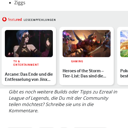
Ziggs
red
featu
LESEEMPFEHLUNGEN
TV &
GAMING
ENTERTAINMENT
Heroes of the Storm –
Pok
Arcane: Das Ende und die
Tier-List: Das sind die
bes
Entfesselung von Jinx
besten Held:innen i…
Mov
erklärt
Pok
Gibt es noch weitere Builds oder Tipps zu Ezreal in
League of Legends, die Du mit der Community
teilen möchtest? Schreibe sie uns in die
Kommentare.