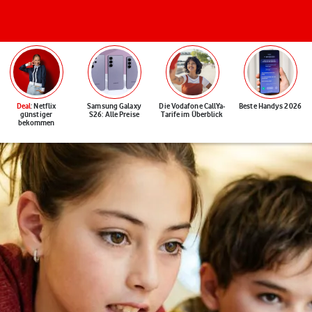
Deal
: Netflix
Samsung Galaxy
Die Vodafone CallYa-
Beste Handys 2026
günstiger
S26: Alle Preise
Tarife im Überblick
bekommen