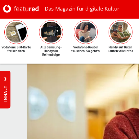
Das Magazin für digitale Kultur
Vodafone: SIM-Karte
Alle Samsung-
Vodafone-Router
Handy auf Raten
freischalten
Handys in
tauschen: So geht's
kaufen: Alle Infos
Reihenfolge
INHALT