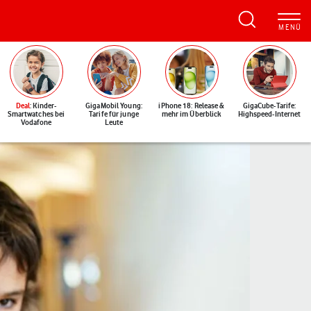
Deal
: Kinder-
GigaMobil Young:
iPhone 18: Release &
GigaCube-Tarife:
Smartwatches bei
Tarife für junge
mehr im Überblick
Highspeed-Internet
Vodafone
Leute