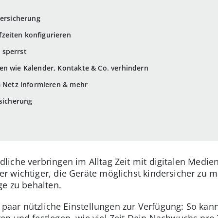
dersicherung
zeiten konfigurieren
 sperrst
en wie Kalender, Kontakte & Co. verhindern
m Netz informieren & mehr
rsicherung
iche verbringen im Alltag Zeit mit digitalen Medi
 wichtiger, die Geräte möglichst kindersicher zu 
ge zu behalten.
n paar nützliche Einstellungen zur Verfügung: So kan
en und festlegen, wie viel Zeit Dein Nachwuchs pro