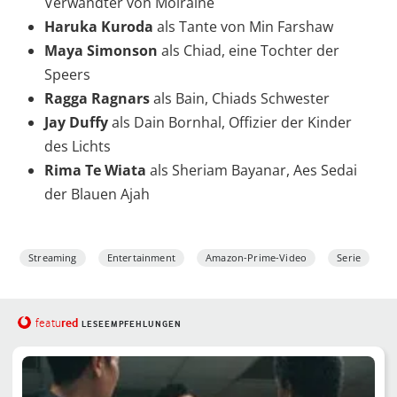
Verwandter von Moiraine
Haruka Kuroda
als Tante von Min Farshaw
Maya Simonson
als Chiad, eine Tochter der
Speers
Ragga Ragnars
als Bain, Chiads Schwester
Jay Duffy
als Dain Bornhal, Offizier der Kinder
des Lichts
Rima Te Wiata
als Sheriam Bayanar, Aes Sedai
der Blauen Ajah
Streaming
Entertainment
Amazon-Prime-Video
Serie
red
featu
LESEEMPFEHLUNGEN