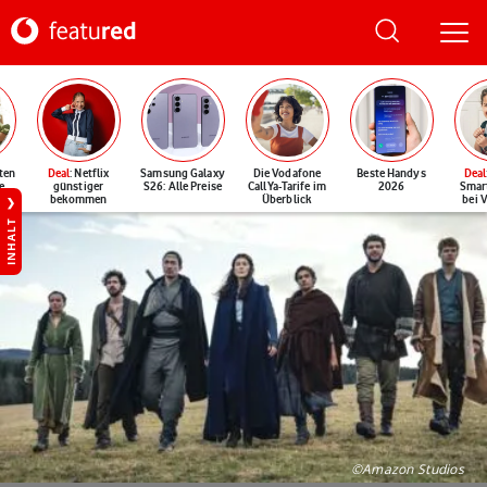
ten
Deal
: Netflix
Samsung Galaxy
Die Vodafone
Beste Handys
Deal
e
günstiger
S26: Alle Preise
CallYa-Tarife im
2026
Smar
bekommen
Überblick
bei 
INHALT
©Amazon Studios