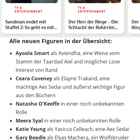
TV &
TV &
ENTERTAINMENT
ENTERTAINMENT
Sandman endet mit
Der Herr der Ringe – Die
Der
Staffel 2: So geht es mit
Schlacht der Rohirrim:
Kin
Morpheus bei Netflix …
Was wir über den …
Sev
Alle neuen Figuren in der Übersicht:
Ayoola Smart
als Aviendha, eine Weise vom
Stamm der Taardad Aiel and möglicher Love
Interest von Rand
Ceara Coveney
als Elayne Trakand, eine
mächtige Aes Sedai und äußerst wichtige Figur
aus den Büchern
Natasha O'Keeffe
in einer noch unbekannten
Rolle
Meera Syal
in einer noch unbekannten Rolle
Katie Yeung
als Yasicca Celleach, eine Aes Sedai
Gary Beadle
als Elyas Machera, ein Wolfsbruder