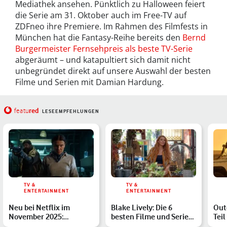
Mediathek ansehen. Pünktlich zu Halloween feiert
die Serie am 31. Oktober auch im Free-TV auf
ZDFneo ihre Premiere. Im Rahmen des Filmfests in
München hat die Fantasy-Reihe bereits den
Bernd
Burgermeister Fernsehpreis als beste TV-Serie
abgeräumt – und katapultiert sich damit nicht
unbegründet direkt auf unsere Auswahl der besten
Filme und Serien mit Damian Hardung.
red
featu
LESEEMPFEHLUNGEN
TV &
TV &
ENTERTAINMENT
ENTERTAINMENT
Neu bei Netflix im
Blake Lively: Die 6
Out
November 2025:
besten Filme und Serien
Teil
Stranger Things Staffel 5
mit dem Nur noch ein …
Pog