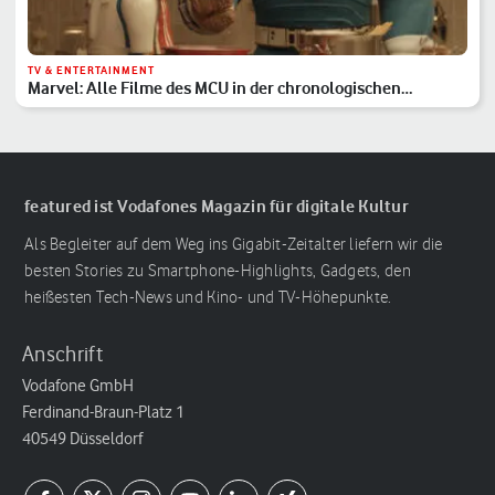
TV & ENTERTAINMENT
Marvel: Alle Filme des MCU in der chronologischen
Reihenfolge
featured ist Vodafones Magazin für digitale Kultur
Als Begleiter auf dem Weg ins Gigabit-Zeitalter liefern wir die
besten Stories zu Smartphone-Highlights, Gadgets, den
heißesten Tech-News und Kino- und TV-Höhepunkte.
Anschrift
Vodafone GmbH
Ferdinand-Braun-Platz 1
40549 Düsseldorf