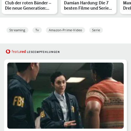
Club der roten Bänder –
Damian Hardung: Die 7
Max
Die neue Generation:
besten Filme und Serien
Dre
Das ist zur Neuaufla…
mit dem Love Sucks-…
und
Streaming
Tv
Amazon-Prime-Video
Serie
red
featu
LESEEMPFEHLUNGEN