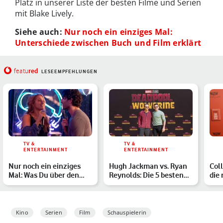
Platz in unserer Liste der besten Filme und Serien
mit Blake Lively.
Siehe auch:
Nur noch ein einziges Mal:
Unterschiede zwischen Buch und Film erklärt
red
featu
LESEEMPFEHLUNGEN
TV &
TV &
ENTERTAINMENT
ENTERTAINMENT
Nur noch ein einziges
Hugh Jackman vs. Ryan
Coll
Mal: Was Du über den
Reynolds: Die 5 besten
die 
Film mit Blake Lively …
Streiche der Deadpoo…
ihr
Kino
Serien
Film
Schauspielerin