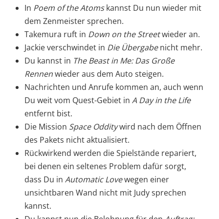
In
Poem of the Atoms
kannst Du nun wieder mit
dem Zenmeister sprechen.
Takemura ruft in
Down on the Street
wieder an.
Jackie verschwindet in
Die Übergabe
nicht mehr.
Du kannst in
The Beast in Me: Das Große
Rennen
wieder aus dem Auto steigen.
Nachrichten und Anrufe kommen an, auch wenn
Du weit vom Quest-Gebiet in
A Day in the Life
entfernt bist.
Die Mission
Space Oddity
wird nach dem Öffnen
des Pakets nicht aktualisiert.
Rückwirkend werden die Spielstände repariert,
bei denen ein seltenes Problem dafür sorgt,
dass Du in
Automatic Love
wegen einer
unsichtbaren Wand nicht mit Judy sprechen
kannst.
Du kannst nun die Belohnung für den
Auftrag: