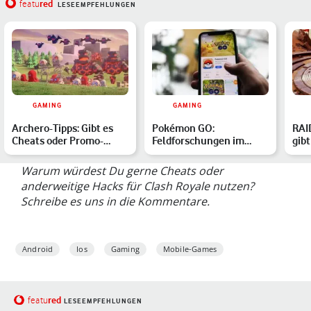
red
featu
LESEEMPFEHLUNGEN
GAMING
GAMING
Archero-Tipps: Gibt es
Pokémon GO:
RAI
Cheats oder Promo-
Feldforschungen im
gib
Codes für das
März 2026 – alle
Mär
Handyspiel…
Aufgaben & Belohn…
Warum würdest Du gerne Cheats oder
anderweitige Hacks für Clash Royale nutzen?
Schreibe es uns in die Kommentare.
Android
Ios
Gaming
Mobile-Games
red
featu
LESEEMPFEHLUNGEN